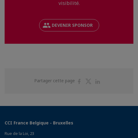
visibilité.
DEVENIR SPONSOR
Partager
Partager
Partager
Partager cette page
sur
sur
sur
Facebook
Twitter
Linkedin
CCI France Belgique - Bruxelles
Rue de la Loi, 23