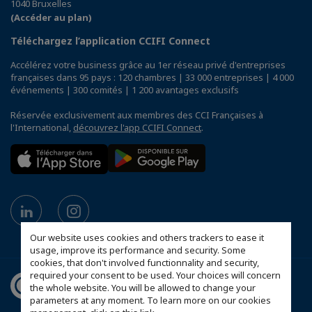
1040 Bruxelles
(Accéder au plan)
Téléchargez l’application CCIFI Connect
Accélérez votre business grâce au 1er réseau privé d'entreprises
françaises dans 95 pays : 120 chambres | 33 000 entreprises | 4 000
événements | 300 comités | 1 200 avantages exclusifs
Réservée exclusivement aux membres des CCI Françaises à
l'International,
découvrez l'app CCIFI Connect
.
Our website uses cookies and others trackers to ease it
usage, improve its performance and security. Some
cookies, that don't involved functionnality and security,
required your consent to be used. Your choices will concern
the whole website. You will be allowed to change your
parameters at any moment. To learn more on our cookies