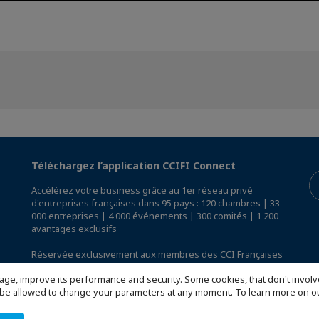
Téléchargez l’application CCIFI Connect
Accélérez votre business grâce au 1er réseau privé
d'entreprises françaises dans 95 pays : 120 chambres | 33
000 entreprises | 4 000 événements | 300 comités | 1 200
avantages exclusifs
Réservée exclusivement aux membres des CCI Françaises
à l'International,
découvrez l'app CCIFI Connect
.
age, improve its performance and security. Some cookies, that don't involv
ill be allowed to change your parameters at any moment. To learn more on