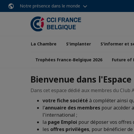
Notre présence dans le monde
La Chambre
S'implanter
S'informer et s
Trophées France-Belgique 2026
Future of
Bienvenue dans l'Espace
Dans cet espace dédié aux membres du Club Af
votre fiche société
à compléter ainsi q
l’
annuaire des membres
pour accéder au
l'international ;
la
page Emploi
pour déposer vos offres d
les
offres privilèges
, pour bénéficier de