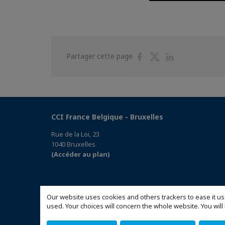
Partager
Partager
Partager
Partager cette page
sur
sur
sur
Facebook
Twitter
Linkedin
CCI France Belgique - Bruxelles
Rue de la Loi, 23
1040 Bruxelles
(Accéder au plan)
Our website uses cookies and others trackers to ease it us
used. Your choices will concern the whole website. You w