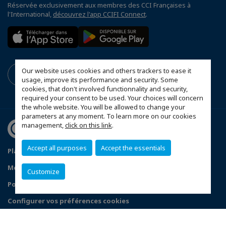
Réservée exclusivement aux membres des CCI Françaises à
l'International,
découvrez l'app CCIFI Connect
.
Our website uses cookies and others trackers to ease it
usage, improve its performance and security. Some
cookies, that don't involved functionnality and security,
required your consent to be used. Your choices will concern
the whole website. You will be allowed to change your
parameters at any moment. To learn more on our cookies
management,
click on this link
.
Accept all purposes
Accept the essentials
Plan du site
Conditions générales de vente
Mentions légales
Politique de confidentialité
Customize
Politique de protection des données personnelles
Configurer vos préférences cookies
© 2026 CCI France Belgique - Bruxelles