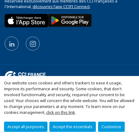
Réservée exclusivement aux membres des CCI Françaises à
l'International,
découvrez l'app CCIFI Connect
.
Our website uses cookies and others trackers to ease it usage,
improve its performance and security. Some cookies, that don't
Plan du site
Conditions générales de vente
involved functionnality and security, required your consent to be
used. Your choices will concern the whole website. You will be allowed
Mentions légales
Politique de confidentialité
to change your parameters at any moment. To learn more on our
Politique de protection des données personnelles
cookies management,
click on this link
.
Configurer vos préférences cookies
Accept all purposes
Accept the essentials
Customize
© 2026 CCI France Belgique - Bruxelles