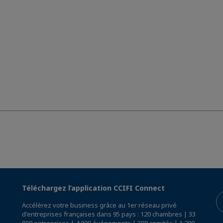
Téléchargez l’application CCIFI Connect
Accélérez votre business grâce au 1er réseau privé
d'entreprises françaises dans 95 pays : 120 chambres | 33
000 entreprises | 4 000 événements | 300 comités | 1 200