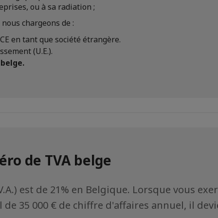
rises, ou à sa radiation ;
 nous chargeons de :
 BCE en tant que société étrangère.
issement (U.E.).
belge.
éro de TVA belge
T.V.A.) est de 21% en Belgique. Lorsque vous exe
 de 35 000 € de chiffre d'affaires annuel, il dev