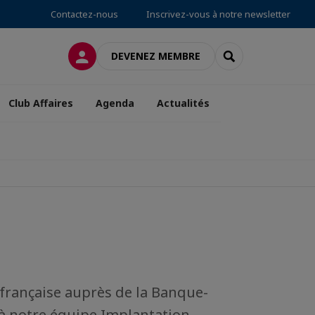
Contactez-nous
Inscrivez-vous à notre newsletter
CONNEXION
RECHERCHER
DEVENEZ MEMBRE
Club Affaires
Agenda
Actualités
 française auprès de la Banque-
 à notre équipe Implantation.