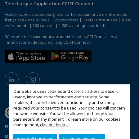
Téléchargez l’application CCIFI Connect
Accélérez votre business grâce au 1er réseau privé d'entreprises
françaises dans 95 pays : 120 chambres | 33 000 entreprises | 4 000
événements | 300 comités | 1 200 avantages exclusifs
Réservée exclusivement aux membres des CCI Françaises à
l'International,
découvrez l'app CCIFI Connect
.
Our website uses cookies and others trackers to ease it
usage, improve its performance and security. Some
cookies, that don't involved functionnality and security,
required your consent to be used. Your choices will concern
the whole website. You will be allowed to change your
parameters at any moment. To learn more on our cookies
management,
click on this link
.
Plan du site
Conditions générales de vente
Mentions légales
Politique de confidentialité
Accept all purposes
Accept the essentials