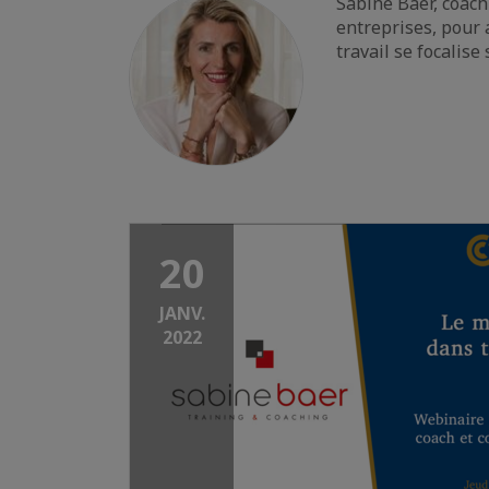
Sabine Baer, coach
entreprises, pour
travail se focalis
20
JANV.
2022