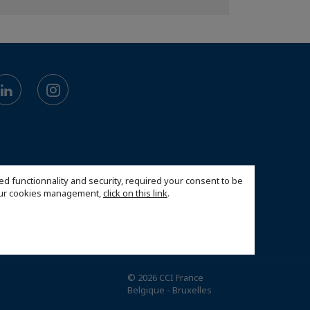
ed functionnality and security, required your consent to be
 our cookies management,
click on this link
.
© 2026 CCI France
Belgique - Bruxelles