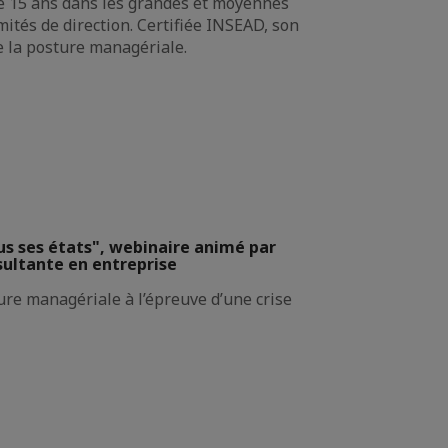
 de 15 ans dans les grandes et moyennes
tés de direction. Certifiée INSEAD, son
e la posture managériale.
 ses états", webinaire animé par
sultante en entreprise
re managériale à l’épreuve d’une crise