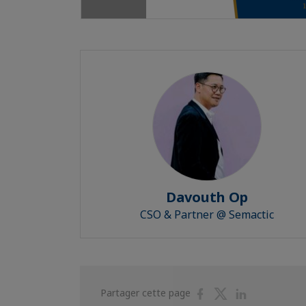
Davouth Op
CSO & Partner @ Semactic
Partager
Partager
Partager
Partager cette page
sur
sur
sur