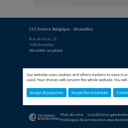
Facebook
Twitter
Linkedin
CCI France Belgique - Bruxelles
Rue de la Loi, 23
1040 Bruxelles
(Accéder au plan)
Our website uses cookies and others trackers to ease it us
used. Your choices will concern the whole website. You w
Accept all purposes
Accept the essentials
Custo
Plan du site
Conditions générale
Politique de protection des donné