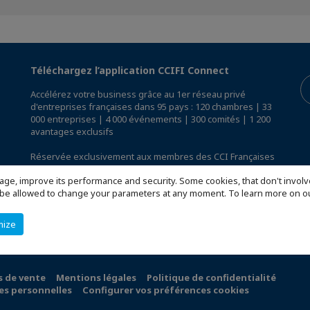
Téléchargez l’application CCIFI Connect
Accélérez votre business grâce au 1er réseau privé
d'entreprises françaises dans 95 pays : 120 chambres | 33
000 entreprises | 4 000 événements | 300 comités | 1 200
avantages exclusifs
Réservée exclusivement aux membres des CCI Françaises
à l'International,
découvrez l'app CCIFI Connect
.
age, improve its performance and security. Some cookies, that don't involv
ill be allowed to change your parameters at any moment. To learn more on
mize
s de vente
Mentions légales
Politique de confidentialité
es personnelles
Configurer vos préférences cookies