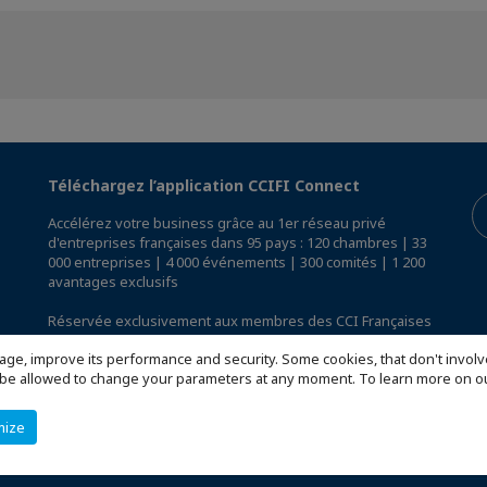
Téléchargez l’application CCIFI Connect
Accélérez votre business grâce au 1er réseau privé
d'entreprises françaises dans 95 pays : 120 chambres | 33
000 entreprises | 4 000 événements | 300 comités | 1 200
avantages exclusifs
Réservée exclusivement aux membres des CCI Françaises
à l'International,
découvrez l'app CCIFI Connect
.
age, improve its performance and security. Some cookies, that don't involv
ill be allowed to change your parameters at any moment. To learn more on
mize