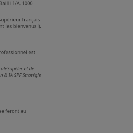
ailli 1/A, 1000
supérieur français
t les bienvenus !).
ofessionnel est
raleSupélec et de
n & IA SPF Stratégie
 se feront au