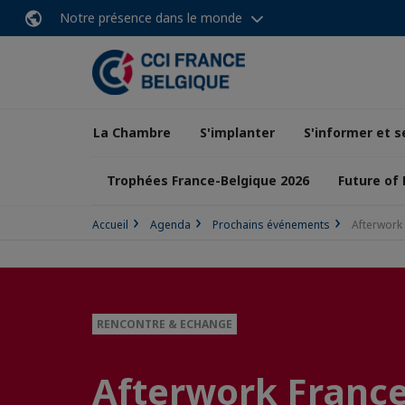
Notre présence dans le monde
La Chambre
S'implanter
S'informer et s
Trophées France-Belgique 2026
Future of
Accueil
Agenda
Prochains événements
Afterwork 
RENCONTRE & ECHANGE
Afterwork France