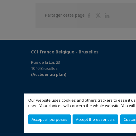
Partager
Partager
Partager
Partager cette page
sur
sur
sur
Facebook
Twitter
Linkedin
CCI France Belgique - Bruxelles
Rue de la Loi, 23
1040 Bruxelles
(Accéder au plan)
Our website uses cookies and others trackers to ease it us
used. Your choices will concern the whole website. You w
Accept all purposes
Accept the essentials
Custo