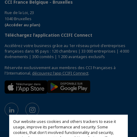
CCI France Belgique - Bruxelles
Rue de la Loi, 23
1040 Bruxelles
(Accéder au plan)
Téléchargez l’application CCIFI Connect
Accélérez votre business grâce au 1er réseau privé d'entreprises
françaises dans 95 pays : 120 chambres | 33 000 entreprises | 4 000
événements | 300 comités | 1 200 avantages exclusifs
Réservée exclusivement aux membres des CCI Françaises à
l'International,
découvrez l'app CCIFI Connect
.
Our website uses cookies and others trackers to ease it
usage, improve its performance and security. Some
cookies, that don't involved functionnality and security,