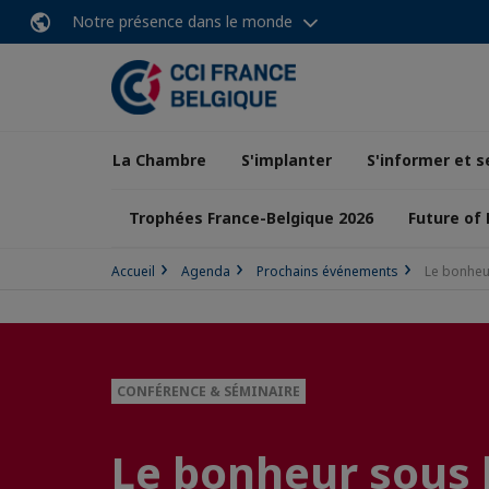
Notre présence dans le monde
La Chambre
S'implanter
S'informer et s
Trophées France-Belgique 2026
Future of
Accueil
Agenda
Prochains événements
Le bonheur
CONFÉRENCE & SÉMINAIRE
Le bonheur sous l