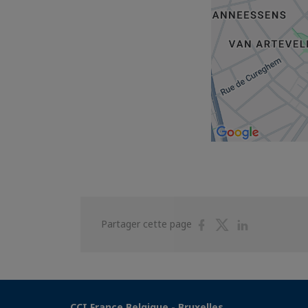
Partager
Partager
Partager
Partager cette page
sur
sur
sur
Facebook
Twitter
Linkedin
CCI France Belgique - Bruxelles