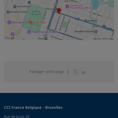
Partager
Partager
Partager
Partager cette page
sur
sur
sur
Facebook
Twitter
Linkedin
CCI France Belgique - Bruxelles
Rue de la Loi, 23