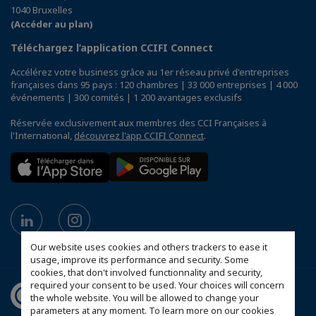
1040 Bruxelles
(Accéder au plan)
Téléchargez l’application CCIFI Connect
Accélérez votre business grâce au 1er réseau privé d'entreprises
françaises dans 95 pays : 120 chambres | 33 000 entreprises | 4 000
événements | 300 comités | 1 200 avantages exclusifs
Réservée exclusivement aux membres des CCI Françaises à
l'International,
découvrez l'app CCIFI Connect
.
Our website uses cookies and others trackers to ease it
usage, improve its performance and security. Some
cookies, that don't involved functionnality and security,
required your consent to be used. Your choices will concern
the whole website. You will be allowed to change your
parameters at any moment. To learn more on our cookies