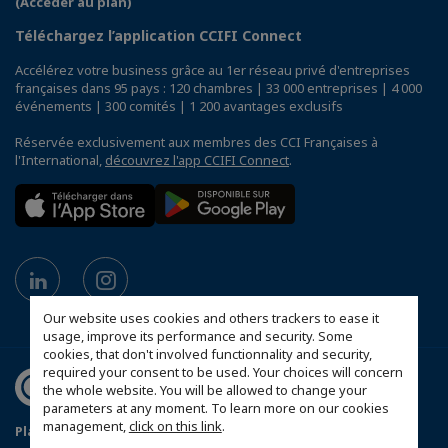
(Accéder au plan)
Téléchargez l’application CCIFI Connect
Accélérez votre business grâce au 1er réseau privé d'entreprises
françaises dans 95 pays : 120 chambres | 33 000 entreprises | 4 000
événements | 300 comités | 1 200 avantages exclusifs
Réservée exclusivement aux membres des CCI Françaises à
l'International,
découvrez l'app CCIFI Connect
.
Our website uses cookies and others trackers to ease it
usage, improve its performance and security. Some
cookies, that don't involved functionnality and security,
required your consent to be used. Your choices will concern
the whole website. You will be allowed to change your
parameters at any moment. To learn more on our cookies
management,
click on this link
.
Plan du site
Conditions générales de vente