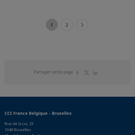
1
2
Partager
Partager
Partager
Partager cette page
sur
sur
sur
Facebook
Twitter
Linkedin
CCI France Belgique - Bruxelles
Rue de la Loi, 23
1040 Bruxelles