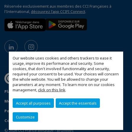
Réservée exclusivement aux membres des CCI Françaises à
l'International,
découvrez l'app CCIFI Connect
.
Our website uses cookies and others trackers to ease it
usage, improve its performance and security. Some
cookies, that don't involved functionnality and security,
required your consent to be used. Your choices will concern
the whole website. You will be allowed to change your
parameters at any moment. To learn more on our cookies
management,
click on this link
.
Plan du site
Conditions générales de vente
Mentions légales
Politique de confidentialité
Accept all purposes
Accept the essentials
Politique de protection des données personnelles
Customize
Configurer vos préférences cookies
© 2026 CCI France Belgique - Bruxelles